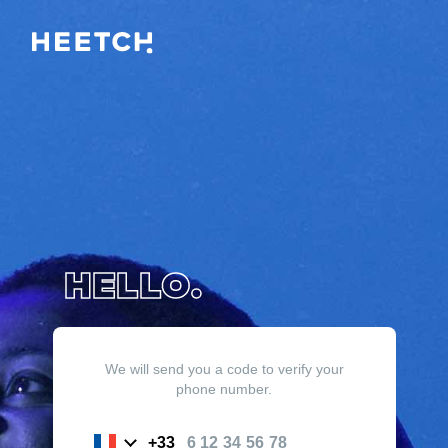
HELLO.
We will send you a code to verify your
phone number.
6 12 34 56 78